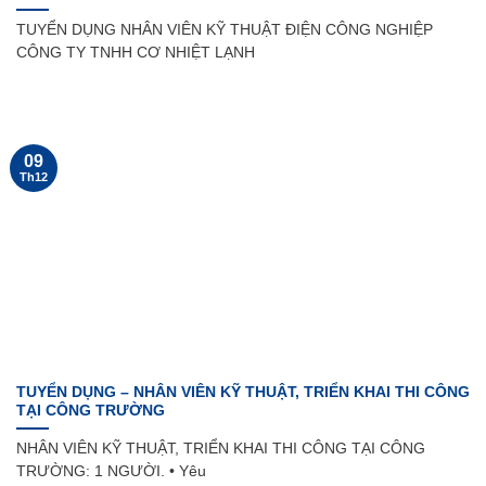
TUYỂN DỤNG NHÂN VIÊN KỸ THUẬT ĐIỆN CÔNG NGHIỆP
CÔNG TY TNHH CƠ NHIỆT LẠNH
09
Th12
TUYỂN DỤNG – NHÂN VIÊN KỸ THUẬT, TRIỂN KHAI THI CÔNG
TẠI CÔNG TRƯỜNG
NHÂN VIÊN KỸ THUẬT, TRIỂN KHAI THI CÔNG TẠI CÔNG
TRƯỜNG: 1 NGƯỜI. • Yêu