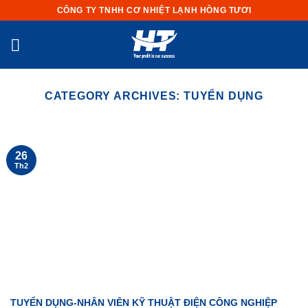
Skip
CÔNG TY TNHH CƠ NHIỆT LẠNH HỒNG TƯƠI
to
content
CATEGORY ARCHIVES:
TUYỂN DỤNG
26
Th2
TUYỂN DỤNG-NHÂN VIÊN KỸ THUẬT ĐIỆN CÔNG NGHIỆP