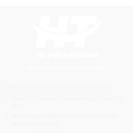
CÙNG NHAU HỢP TÁC VÀ PHÁT TRIỂN
CÔNG TY TNHH CƠ NHIỆT LẠNH HỒNG TƯƠI
Địa chỉ: I - 14 Bà Hom, Phường Phú Lâm, Tp.Hồ Chí
Minh
Nhà Xưởng: D7/202B Ấp 4, Xã Phong Phú, Huyện
Bình Chánh, TP. HCM