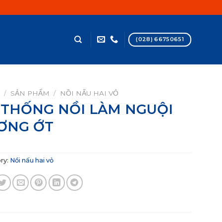
(028) 66750651
/
SẢN PHẨM
/
NỒI NẤU HAI VỎ
 THỐNG NỒI LÀM NGUỘI
ƠNG ỚT
ry:
Nồi nấu hai vỏ