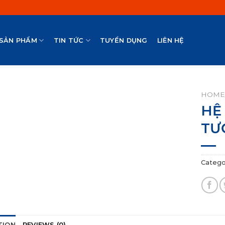
SẢN PHẨM
TIN TỨC
TUYỂN DỤNG
LIÊN HỆ
HOME
HỆ
TƯ
Catego
TION
REVIEWS (0)