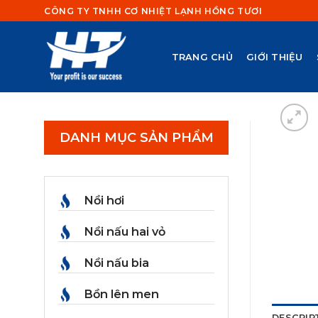
Skip
CÔNG TY TNHH CƠ NHIỆT LẠNH HỒNG TƯƠI
to
content
TRANG CHỦ
GIỚI THIỆU
DANH MỤC SẢN PHẨM
Nồi hơi
Nồi nấu hai vỏ
Nồi nấu bia
Bồn lên men
DESCRIP