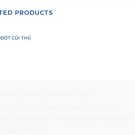
TED PRODUCTS
 ĐỐT CỦI THỦ
 TNHH CƠ NHIỆT LẠNH HỒNG TƯƠI
hỉ: I - 14 Bà Hom, Phường Phú Lâm, Tp.Hồ Chí Minh
ưởng: D7/202B Ấp 4, Xã Phong Phú, Huyện Bình Chánh,
e: (028) 66750651