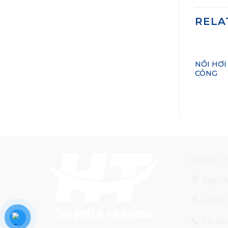
RELA
+
NỒI HƠI
CÔNG
CÔNG TY
Địa c
Nhà X
Hotlin